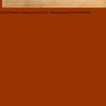
©2013 Fonda 4 Vientos en el Km.107 - Reservaciones:734-344-5045 |
Aviso de pr